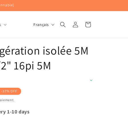
onnable)
Langue
Connexion
Panier
Français
s
igération isolée 5M
1/2" 16pi 5M
-37% OFF
l
paiement.
ery 1-10 days