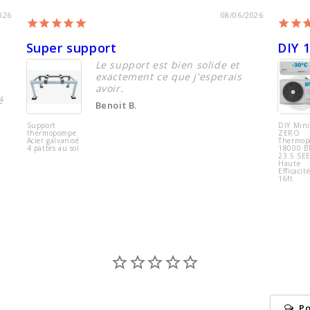
026
08/06/2026
Super support
DIY 
Le support est bien solide et
exactement ce que j'esperais
avoir.
é
Benoit B.
Support
DIY Mini
thermopompe
ZERO
Acier galvanisé
Thermo
4 pattes au sol
18000 B
23.5 SE
Haute
Efficacit
16ft
Po