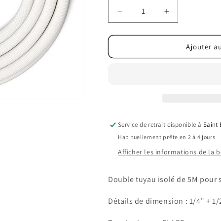
Réduire
Augmenter
la
la
quantité
quantité
de
de
Ajouter a
Ligne
Ligne
de
de
réfrigération
réfrigération
isolée
isolée
5M
5M
(16ft)
(16ft)
1/4&quot;
1/4&quot;
Service de retrait disponible à
Saint
-
-
Habituellement prête en 2 à 4 jours
1/2&quot;
1/2&quot;
16pi
16pi
Afficher les informations de la 
5M
5M
Double tuyau isolé de 5M pour
Détails de dimension : 1/4" + 1/