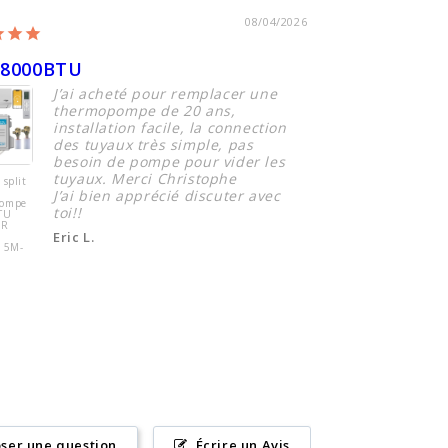
08/04/2026
18000BTU
C est très bi
J’ai acheté pour remplacer une
Fac
thermopompe de 20 ans,
do
installation facile, la connection
Ma
des tuyaux très simple, pas
besoin de pompe pour vider les
tuyaux. Merci Christophe
 split
DIY Mini split
ZERO
J’ai bien apprécié discuter avec
pompe
Thermopompe
toi!!
TU
9000 BTU 26.4
ER
SEER Haute
Eric L.
Efficacité 5M-
é 5M-
16ft
ser une question
Écrire un Avis