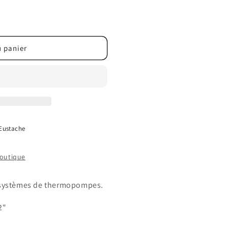
u panier
 Eustache
boutique
 systèmes de thermopompes.
2"