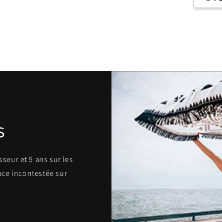
s
seur et 5 ans sur les
ce incontestée sur