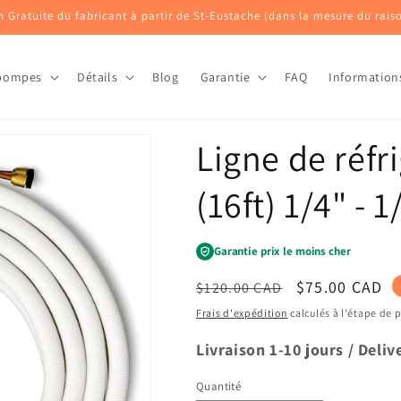
on Gratuite du fabricant à partir de St-Eustache (dans la mesure du rais
pompes
Détails
Blog
Garantie
FAQ
Information
Ligne de réfr
(16ft) 1/4" - 
Garantie prix le moins cher
Prix
Prix
$75.00 CAD
$120.00 CAD
habituel
promotionne
Frais d'expédition
calculés à l'étape de 
Livraison 1-10 jours / Deliv
Quantité