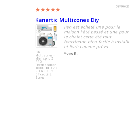
08/06/2
Kanartic Multizones Diy
J'en est acheté une pour la
maison l'été passé et une pour
le chalet cette été.tout
fonctionne bien facile à install
et livré comme prévu
DIY
Yves B.
Multizones -
Mini split Z-
PRO
Thermopompe
18000 BTU 23
SEER Haute
Efficacité 2
Zones