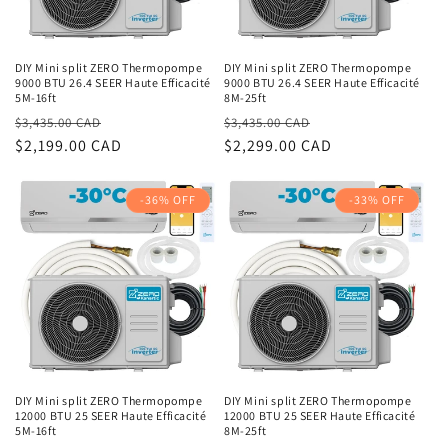
DIY Mini split ZERO Thermopompe
DIY Mini split ZERO Thermopompe
9000 BTU 26.4 SEER Haute Efficacité
9000 BTU 26.4 SEER Haute Efficacité
5M-16ft
8M-25ft
Prix
Prix
Prix
Prix
$3,435.00 CAD
$3,435.00 CAD
habituel
$2,199.00 CAD
promotionnel
habituel
$2,299.00 CAD
promotionnel
-36% OFF
-33% OFF
DIY Mini split ZERO Thermopompe
DIY Mini split ZERO Thermopompe
12000 BTU 25 SEER Haute Efficacité
12000 BTU 25 SEER Haute Efficacité
5M-16ft
8M-25ft