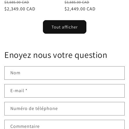
Prix
Prix
Prix
Prix
$3,685.00 CAD
$3,685.00 CAD
habituel
$2,349.00 CAD
promotionnel
habituel
$2,449.00 CAD
promotionnel
Tout afficher
Enoyez nous votre question
Nom
E-mail
*
Numéro de téléphone
Commentaire