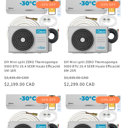
-35% OFF
-33% OFF
DIY Mini split ZERO Thermopompe
DIY Mini split ZERO Thermopompe
9000 BTU 26.4 SEER Haute Efficacité
9000 BTU 26.4 SEER Haute Efficacité
5M-16ft
8M-25ft
Prix
Prix
Prix
Prix
$3,435.00 CAD
$3,435.00 CAD
habituel
$2,199.00 CAD
promotionnel
habituel
$2,299.00 CAD
promotionnel
-36% OFF
-33% OFF