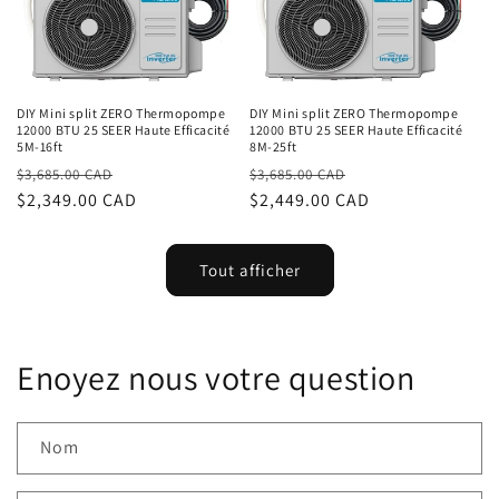
DIY Mini split ZERO Thermopompe
DIY Mini split ZERO Thermopompe
12000 BTU 25 SEER Haute Efficacité
12000 BTU 25 SEER Haute Efficacité
5M-16ft
8M-25ft
Prix
Prix
Prix
Prix
$3,685.00 CAD
$3,685.00 CAD
habituel
$2,349.00 CAD
promotionnel
habituel
$2,449.00 CAD
promotionnel
Tout afficher
Enoyez nous votre question
Nom